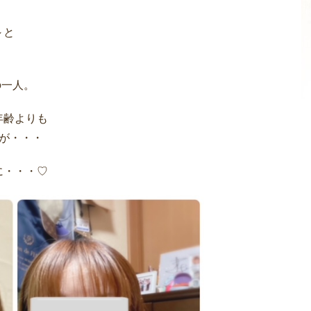
～と
の一人。
年齢よりも
が・・・
に・・・♡