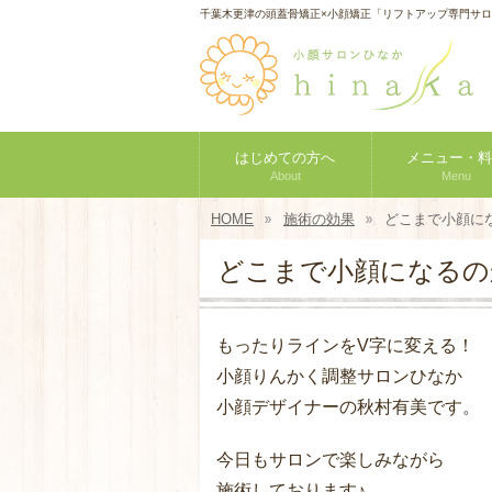
千葉木更津の頭蓋骨矯正×小顔矯正「リフトアップ専門サ
はじめての方へ
メニュー・料
About
Menu
HOME
施術の効果
どこまで小顔に
どこまで小顔になるの
もったりラインをV字に変える！
小顔りんかく調整サロンひなか
小顔デザイナーの秋村有美です。
今日もサロンで楽しみながら
施術しております♪