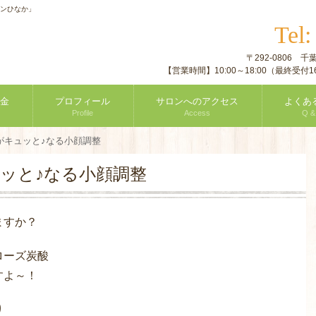
ロンひなか」
Tel
〒292-0806
【営業時間】10:00～18:00（最終受
金
プロフィール
サロンへのアクセス
よくあ
Profile
Access
Q &
がキュッと♪なる小顔調整
ッと♪なる小顔調整
ますか？
ローズ炭酸
すよ～！
り