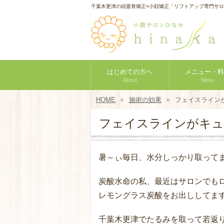
千葉木更津の頭蓋骨矯正×小顔矯正「リフトアップ専門サ
はじめての方へ
メニュー・料
About
Menu
HOME
施術の効果
フェイスライン
フェイスラインがキュ
暑～ぃ毎日、水分しっかり取って
炭酸水命の私、最近はサロンでも
レモングラス炭酸をお出ししてま
千葉木更津でたるみを取って若返