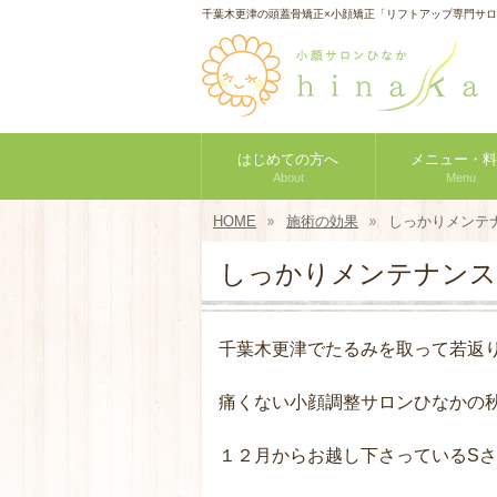
千葉木更津の頭蓋骨矯正×小顔矯正「リフトアップ専門サ
はじめての方へ
メニュー・料
About
Menu
HOME
施術の効果
しっかりメンテ
しっかりメンテナンス
千葉木更津でたるみを取って若返
痛くない小顔調整サロンひなかの秋
１２月からお越し下さっているSさ