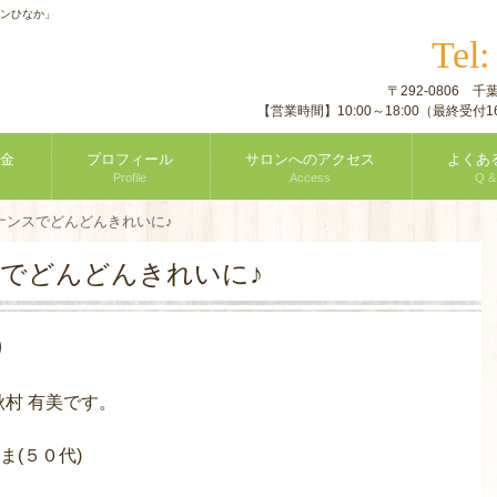
ロンひなか」
Tel
〒292-0806
【営業時間】10:00～18:00（最終受
金
プロフィール
サロンへのアクセス
よくあ
Profile
Access
Q &
ナンスでどんどんきれいに♪
でどんどんきれいに♪
り
村 有美です。
ま(５０代)