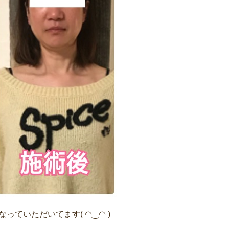
っていただいてます( ◠‿◠ )